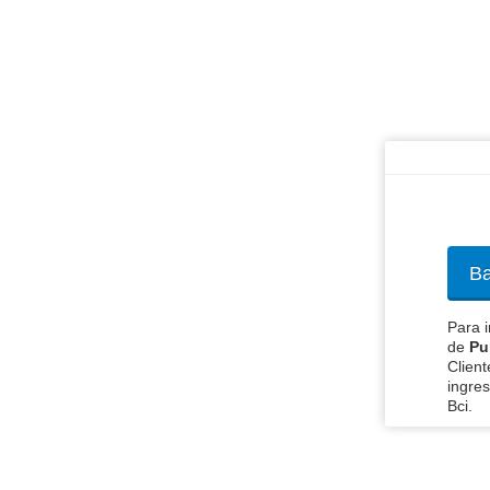
Ba
Para i
de
Pu
Client
ingres
Bci.